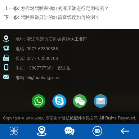
上一条:
怎样对驾驶室油缸的液压油进行定期检测？
下一条:
驾驶室举升缸的缸筒直线度如何检测？
地址: 浙江乐清市石帆街道绅坊工业区
电话:
0577-62300688
传真: 0577-62300766
手机:
13867777691
倪先生
邮箱:
hl@hualongjx.cn
Copyright © 2018-2020 乐清市华隆机械配件有限公司 All Rights Reserved.