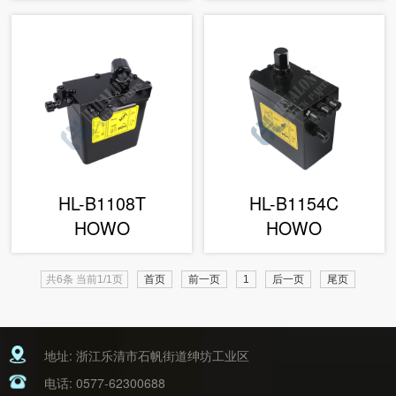
HL-B1108T
HL-B1154C
HOWO
HOWO
共6条 当前1/1页
首页
前一页
1
后一页
尾页
地址: 浙江乐清市石帆街道绅坊工业区
电话:
0577-62300688