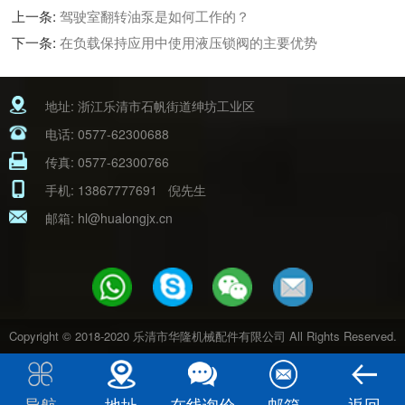
上一条:
驾驶室翻转油泵是如何工作的？
下一条:
在负载保持应用中使用液压锁阀的主要优势
地址: 浙江乐清市石帆街道绅坊工业区
电话:
0577-62300688
传真: 0577-62300766
手机:
13867777691
倪先生
邮箱:
hl@hualongjx.cn
Copyright © 2018-2020 乐清市华隆机械配件有限公司 All Rights Reserved.
导航
地址
在线询价
邮箱
返回