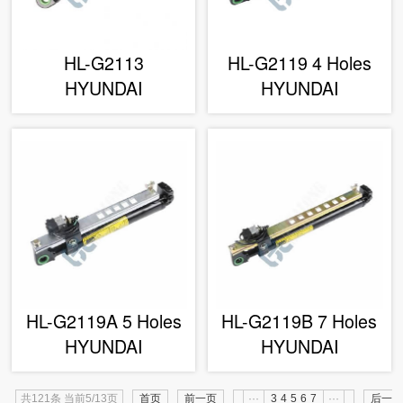
HL-G2113
HL-G2119 4 Holes
HYUNDAI
HYUNDAI
HL-G2119A 5 Holes
HL-G2119B 7 Holes
HYUNDAI
HYUNDAI
共121条 当前5/13页
首页
前一页
···
3
4
5
6
7
···
后一